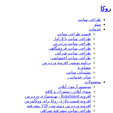
روکا
طراحی سایت
سئو
خدمات
قیمت طراحی سایت
طراحی سایت با لاراول
طراحی سایت وردپرس
طراحی سایت فروشگاهی
طراحی سایت شرکتی
طراحی سایت اختصاصی
برنامه نویسی افزونه وردپرس
مشاوره
پشتیبانی سایت
سایر خدمات...
محصولات
سیستم آزمون آنلاین
منوی آنلاین رستوران و کافه
افزونه RokaSpeed - بهینه‌سازی وردپرس
افزونه قیمت دلاری روکا برای ووکامرس
افزونه وردپرس دسترسی VIP پیشرفته
طراحی سایت پیشرفته صرافی