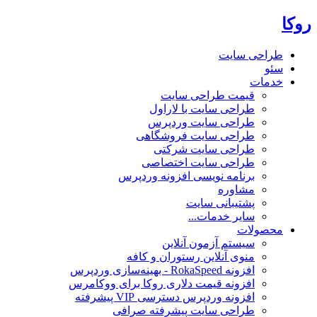
روکا
طراحی سایت
سئو
خدمات
قیمت طراحی سایت
طراحی سایت با لاراول
طراحی سایت وردپرس
طراحی سایت فروشگاهی
طراحی سایت شرکتی
طراحی سایت اختصاصی
برنامه نویسی افزونه وردپرس
مشاوره
پشتیبانی سایت
سایر خدمات...
محصولات
سیستم آزمون آنلاین
منوی آنلاین رستوران و کافه
افزونه RokaSpeed - بهینه‌سازی وردپرس
افزونه قیمت دلاری روکا برای ووکامرس
افزونه وردپرس دسترسی VIP پیشرفته
طراحی سایت پیشرفته صرافی