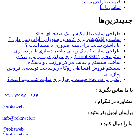
قیمت طراحی سایت
تماس با ما
جدیدترین‌ها
طراحی سایت یا اپلیکیشن تک صفحه‌ای SPA
سایت و اپلیکیشن برای کافه و رستوران - آیا بازدهی دارد ؟
آیا داشتن سایت برای همه ضروری یا مفید است ؟
طراحی سایت کلینیک زیبایی - اعتمادسازی تا برندسازی
سئو محلی (Local SEO) برای مراکز درمانی و پزشکان
ساخت سیستم و سایت مراکز ورزشی و باشگاه
سیستم فروش اقساطی روکا - زیرساخت توسعه‌ی فروش
سازمانی
آیکون و Favicon چیست و چرا برای سایت شما مهم است؟
با ما تماس بگیرید :
۰۲۱ - ۲۲ ۹۶ ۰۱۸۴
مشاوره در تلگرام :
@rokaweb
برایمان ایمیل بفرستید :
info@rokaweb.ir
ما را دنبال کنید :
@rokaweb
@rokaweb_ir