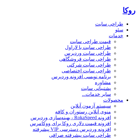
روکا
طراحی سایت
سئو
خدمات
قیمت طراحی سایت
طراحی سایت با لاراول
طراحی سایت وردپرس
طراحی سایت فروشگاهی
طراحی سایت شرکتی
طراحی سایت اختصاصی
برنامه نویسی افزونه وردپرس
مشاوره
پشتیبانی سایت
سایر خدمات...
محصولات
سیستم آزمون آنلاین
منوی آنلاین رستوران و کافه
افزونه RokaSpeed - بهینه‌سازی وردپرس
افزونه قیمت دلاری روکا برای ووکامرس
افزونه وردپرس دسترسی VIP پیشرفته
طراحی سایت پیشرفته صرافی