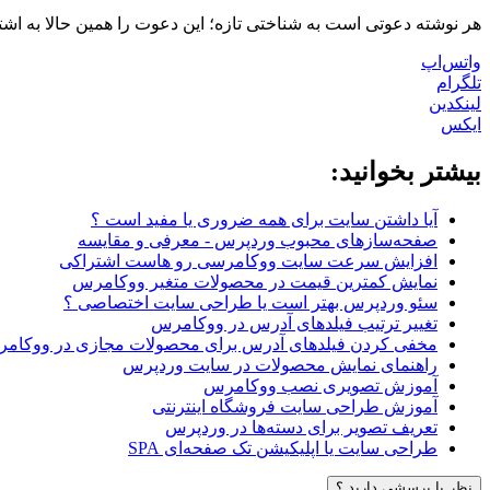
هر نوشته دعوتی است به شناختی تازه؛ این دعوت را همین حالا به اشت
واتس‌اپ
تلگرام
لینکدین
ایکس
بیشتر بخوانید:
آیا داشتن سایت برای همه ضروری یا مفید است ؟
صفحه‌سازهای محبوب وردپرس - معرفی و مقایسه
افزایش سرعت سایت ووکامرسی رو هاست اشتراکی
نمایش کمترین قیمت در محصولات متغیر ووکامرس
سئو وردپرس بهتر است یا طراحی سایت اختصاصی ؟
تغییر ترتیب فیلدهای آدرس در ووکامرس
مخفی کردن فیلدهای آدرس برای محصولات مجازی در ووکام
راهنمای نمایش محصولات در سایت وردپرس
آموزش تصویری نصب ووکامرس
آموزش طراحی سایت فروشگاه اینترنتی
تعریف تصویر برای دسته‌ها در وردپرس
طراحی سایت یا اپلیکیشن تک صفحه‌ای SPA
نظر یا پرسشی دارید ؟