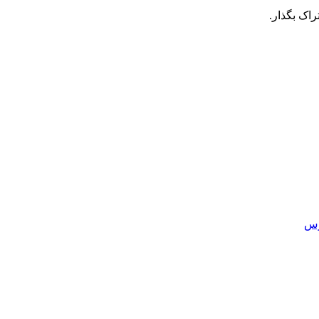
راک بگذار.
رس