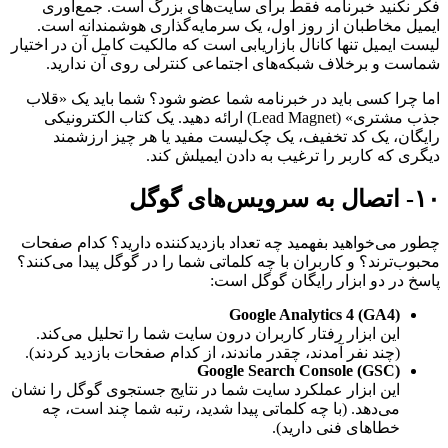
فکر نکنید خبرنامه فقط برای سایت‌های بزرگ است. جمع‌آوری
ایمیل مخاطبان از روز اول، یک سرمایه‌گذاری هوشمندانه است.
لیست ایمیل تنها کانال بازاریابی است که مالکیت کامل آن در اختیار
شماست و برخلاف شبکه‌های اجتماعی کنترلی روی آن ندارید.
اما چرا کسی باید در خبرنامه شما عضو شود؟ شما باید یک «قلاب
جذب مشتری» (Lead Magnet) ارائه دهید. یک کتاب الکترونیکی
رایگان، یک کد تخفیف، یک چک‌لیست مفید یا هر چیز ارزشمند
دیگری که کاربر را ترغیب به دادن ایمیلش کند.
۱۰- اتصال به سرویس‌های گوگل
چطور می‌خواهید بفهمید چه تعداد بازدیدکننده دارید؟ کدام صفحات
محبوب‌ترند؟ و کاربران با چه کلماتی شما را در گوگل پیدا می‌کنند؟
پاسخ در دو ابزار رایگان گوگل است:
Google Analytics 4 (GA4)
این ابزار رفتار کاربران درون سایت شما را تحلیل می‌کند.
(چند نفر آمدند، چقدر ماندند، از کدام صفحات بازدید کردند).
Google Search Console (GSC)
این ابزار عملکرد سایت شما در نتایج جستجوی گوگل را نشان
می‌دهد. (با چه کلماتی پیدا شدید، رتبه شما چند است، چه
خطاهای فنی دارید).