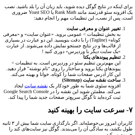
برای اینکه در نتایج گوگل دیده شوید، باید زبان آن را بلد باشید. نصب
یک افزونه سئو قدرتمند مانند Rank Math یا Yoast SEO ضروری
است. پس از نصب، این تنظیمات مهم را انجام دهید:
تغییر عنوان و معرفی سایت
به بخش تنظیمات > عمومی بروید. «عنوان سایت» و «معرفی
کوتاه» (Tagline) را با دقت بنویسید. این دو عبارت در بسیاری
از قالب‌ها و در نتایج جستجو نمایش داده می‌شوند. از عبارت
«یک سایت دیگر با وردپرس» دوری کنید !
تنظیم پیوندهای یکتا
این مهم‌ترین تنظیم سئو در وردپرس است. به تنظیمات >
پیوندهای یکتا بروید و ساختار را روی “نام نوشته” قرار دهید.
این کار آدرس صفحات شما را کوتاه، خوانا و بهینه می‌کند.
ساخت نقشه سایت (Sitemap)
افزونه سئوی شما به طور خودکار یک
نقشه سایت
ایجاد
می‌کند. مطمئن شوید این نقشه را در Google Search Console
ثبت کرده‌اید تا گوگل سریع‌تر صفحات جدید شما را پیدا کند.
۷- سرعت سایت را بهینه کنید
کاربران امروز بی‌حوصله‌اند. اگر بارگذاری سایت شما بیش از ۳ ثانیه
طول بکشد، به سادگی آن را می‌بندند. گوگل نیز سایت‌های کند را
جریمه می‌کند.