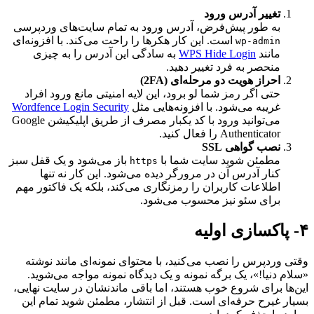
تغییر آدرس ورود
به طور پیش‌فرض، آدرس ورود به تمام سایت‌های وردپرسی
است. این کار هکرها را راحت می‌کند. با افزونه‌ای
wp-admin
مانند
WPS Hide Login
به سادگی این آدرس را به چیزی
منحصر به فرد تغییر دهید.
احراز هویت دو مرحله‌ای (2FA)
حتی اگر رمز شما لو برود، این لایه امنیتی مانع ورود افراد
غریبه می‌شود. با افزونه‌هایی مثل
Wordfence Login Security
می‌توانید ورود با کد یکبار مصرف از طریق اپلیکیشن Google
Authenticator را فعال کنید.
نصب گواهی SSL
مطمئن شوید سایت شما با
باز می‌شود و یک قفل سبز
https
کنار آدرس آن در مرورگر دیده می‌شود. این کار نه تنها
اطلاعات کاربران را رمزنگاری می‌کند، بلکه یک فاکتور مهم
برای سئو نیز محسوب می‌شود.
۴- پاکسازی اولیه
وقتی وردپرس را نصب می‌کنید، با محتوای نمونه‌ای مانند نوشته
«سلام دنیا!»، یک برگه نمونه و یک دیدگاه نمونه مواجه می‌شوید.
این‌ها برای شروع خوب هستند، اما باقی ماندنشان در سایت نهایی،
بسیار غیرح حرفه‌ای است. قبل از انتشار، مطمئن شوید تمام این