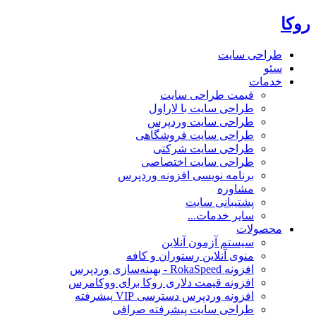
روکا
طراحی سایت
سئو
خدمات
قیمت طراحی سایت
طراحی سایت با لاراول
طراحی سایت وردپرس
طراحی سایت فروشگاهی
طراحی سایت شرکتی
طراحی سایت اختصاصی
برنامه نویسی افزونه وردپرس
مشاوره
پشتیبانی سایت
سایر خدمات...
محصولات
سیستم آزمون آنلاین
منوی آنلاین رستوران و کافه
افزونه RokaSpeed - بهینه‌سازی وردپرس
افزونه قیمت دلاری روکا برای ووکامرس
افزونه وردپرس دسترسی VIP پیشرفته
طراحی سایت پیشرفته صرافی