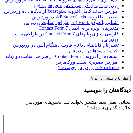
وردپرس: تبدیل گروهی عکس‌های png به jpg
آموزش حذف کامل افزونه سئو Yoast از پایگاه داده وردپرس
تنظیمات افزونه WP Super Cache در وردپرس
آشنایی با هوک( Hook ) در طراحی سایت وردپرس
متغیرهای ویژه برای ایمیل Contact Form 7
فارسی سازی پیام‌های Contact Form 7 در طراحی سایت
وردپرس
تغییر نام فایل‌هایی با نام فارسی هنگام آپلود در وردپرس
افزونه پیوندها در وردپرس
استفاده از افزونه Contact Form 7 در طراحی سایت دو زبانه
آموزش تصویری نصب ووکامرس
Shortcode در وردپرس چیست ؟
نظر یا پرسشی دارید ؟
دیدگاهتان را بنویسید
نشانی ایمیل شما منتشر نخواهد شد.
بخش‌های موردنیاز
علامت‌گذاری شده‌اند
*