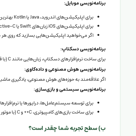
برنامه‌نویسی موبایل:
برای اپلیکیشن‌های اندروید، Java یا Kotlin بهترین گزینه‌ها هستند.
برای اپلیکیشن‌های iOS زبان‌های Swift یا Objective-C بهتر هستند.
اگر می‌خواهید اپلیکیشن‌هایی بسازید که روی هر دو پلتفرم اجرا شوند، Flutter (با زبان Dart) یا eact Native
برنامه‌نویسی دسکتاپ:
برای ساخت نرم‌افزارهای دسکتاپ، زبان‌هایی مانند C (با فریم‌ورک .NET)، Python و Java می‌توانند مفید باشند.
برنامه‌نویسی هوش مصنوعی و داده‌کاوی:
اگر علاقه‌مند به حوزه‌های هوش مصنوعی، یادگیری ماشین یا تحلیل داده هستید، Python بهترین انتخاب است. زبان‌هایی مانند R 
برنامه‌نویسی سیستمی و بازی‌سازی:
برای توسعه سیستم‌عامل‌ها، درایورها یا نرم‌افزارهای سطح پایین، C و C++ به
برای ساخت بازی‌های کامپیوتری، C++ و C (با موتور Unity) محبوبیت زیادی دارند.
ب) سطح تجربه شما چقدر است؟