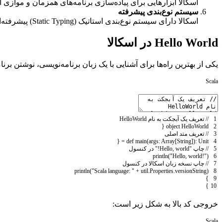
اسکالا ابزارهایی برای پیاده‌سازی برنامه‌های همزمان و موازی ا
سیستم نوع‌بندی پیشرفته
اسکالا دارای سیستم نوع‌بندی استاتیک (Static Typing) پیشرفته‌ای است که بسیاری از خطاها را در مرحله کامپایل شناسایی می‌کند.
Hello World در اسکالا
یکی از بهترین راه‌ها برای آشنایی با یک زبان برنامه‌نویسی، نوشتن برنامه ساده Hello World است. در ادامه، یک نمونه کد Hello World در اس
Scala
1
// تعریف یک آبجکت به نام HelloWorld
{
object
HelloWorld
2
3
// تعریف متد اصلی
{
=
def
main
(
args
:
Array
[
String
]
)
:
Unit
4
5
// چاپ "Hello, world!" در کنسول
println
(
"Hello, world!"
)
6
7
// چاپ نسخه زبان اسکالا در کنسول
println
(
"Scala language: "
+
util
.
Properties
.
versionString
)
8
}
9
}
10
خروجی کد بالا به شکل زیر است:
Scala