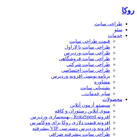
روکا
طراحی سایت
سئو
خدمات
قیمت طراحی سایت
طراحی سایت با لاراول
طراحی سایت وردپرس
طراحی سایت فروشگاهی
طراحی سایت شرکتی
طراحی سایت اختصاصی
برنامه نویسی افزونه وردپرس
مشاوره
پشتیبانی سایت
سایر خدمات...
محصولات
سیستم آزمون آنلاین
منوی آنلاین رستوران و کافه
افزونه RokaSpeed - بهینه‌سازی وردپرس
افزونه قیمت دلاری روکا برای ووکامرس
افزونه وردپرس دسترسی VIP پیشرفته
طراحی سایت پیشرفته صرافی