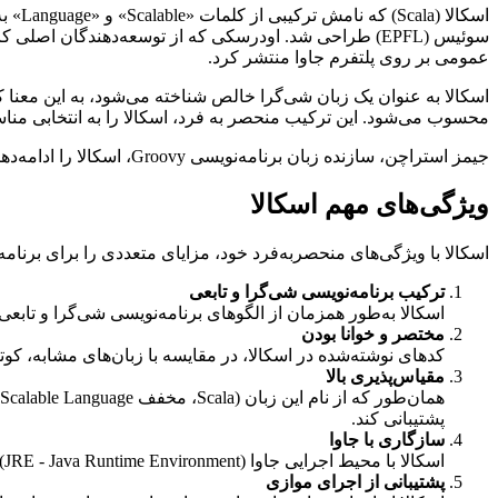
اسکالا (Scala) که نامش ترکیبی از کلمات «Scalable» و «Language» به معنی «
عمومی بر روی پلتفرم جاوا منتشر کرد.
اسکالا به عنوان یک زبان شی‌گرا خالص شناخته می‌شود، به این معنا که
محسوب می‌شود. این ترکیب منحصر به فرد، اسکالا را به انتخابی منا
جیمز استراچن، سازنده زبان برنامه‌نویسی Groovy، اسکالا را ادامه‌دهنده احتمالی جاوا دانسته است، که نشان می‌دهد جایگاه اسکالا در دنیای برنامه‌نویسی چقدر پر اهمیت است.
ویژگی‌های مهم اسکالا
اسکالا با ویژگی‌های منحصربه‌فرد خود، مزایای متعددی را برای برنامه
ترکیب برنامه‌نویسی شی‌گرا و تابعی
اسکالا به‌طور همزمان از الگوهای برنامه‌نویسی شی‌گرا و تابعی 
مختصر و خوانا بودن
کدهای نوشته‌شده در اسکالا، در مقایسه با زبان‌های مشابه، کوتا
مقیاس‌پذیری بالا
پشتیبانی کند.
سازگاری با جاوا
اسکالا با محیط اجرایی جاوا (JRE - Java Runtime Environment) سازگار است و امکان استفاده از کتابخانه‌های جاوا را فراهم می‌آورد.
پشتیبانی از اجرای موازی