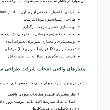
این موارد در ظاهر سایت دیده نمی‌شوند، اما موفقیت یا 
طراحی با اصول سئو فنی از روز اول (ساختار URL، Schema، Core Web Vitals و ...)
طراحی ریسپانسیو و موبایل‌فرست
بهینه‌سازی حجم و سرعت بارگذاری
امنیت لایه‌لایه (به‌روزرسانی‌ها، فایروال، بک‌آپ خودکا
توسعه‌پذیری و معماری تمیز برای تغییرات آینده
تجربه کاربری (UX) و رابط کاربری (UI) حرفه‌ای
قابلیت اندازه‌گیری و اتصال به ابزارهای تحلیل
معیارهای واقعی انتخاب شرکت طراحی س
تشخیص بهترین شرکت برای کسی که تخصص فنی ندارد دشوا
نظر مشتریان قبلی و مطالعات موردی واقعی
فقط به تعداد ستاره‌ها اکتفا نکنید. بپرسید پروژه‌ها
تنوع تکنولوژی در نمونه‌کارها