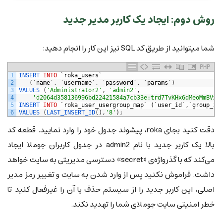
روش دوم: ایجاد یک کاربر مدیر جدید
شما میتوانید از طریق کد SQL نیز این کار را انجام دهید:
PHP
1
INSERT 
INTO
`
roka_users
`
2
(
`
name
`
,
`
username
`
,
`
password
`
,
`
params
`
)
3
VALUES
(
'Administrator2'
,
'admin2'
,
4
'd2064d358136996bd22421584a7cb33e:trd7TvKHx6dMeoMmBVxY
5
INSERT 
INTO
`
roka_user_usergroup_map
`
(
`
user_id
`
,
`
group_id
6
VALUES
(
LAST_INSERT_ID
(
)
,
'8'
)
;
دقت کنید بجای roka، پیشوند جدول خود را وارد نمایید. قطعه کد
بالا یک کاربر جدید با نام admin2 در جدول کاربران جوملا ایجاد
می‌کند که با گذرواژه‌ی «secret» دسترسی مدیریتی به سایت خواهد
داشت. فراموش نکنید پس از وارد شدن به سایت و تغییر رمز مدیر
اصلی، این کاربر جدید را از سیستم حذف یا آن را غیرفعال کنید تا
خطر امنیتی سایت جوملای شما را تهدید نکند.