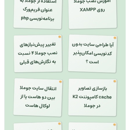
استفاده از جوملا به
آموزش نصب جوملا
عنوان فریم‌ورک
روی XAMPP
برنامه‌نویسی php
آیا طراحی سایت بدون
تغییر پیش‌نیازهای
کدنویسی امکان‌پذیر
نصب جوملا ۴ نسبت
به نگارش‌های قبلی
است ؟
انتقال سایت جوملا
بازسازی تصاویر
بین دو هاست یا از
cache کامپوننت K2
لوکال هاست
در جوملا