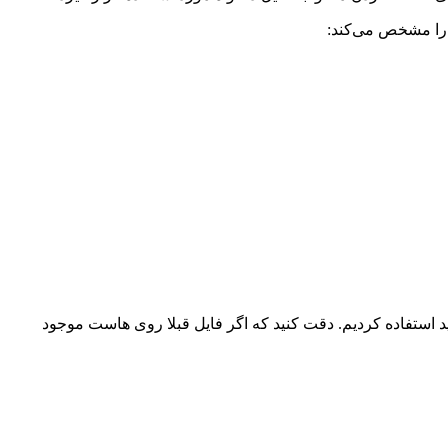
کند که فایل به چه صورت باز شود. در نمونه کد بالا از پارامتر «w» به معنی write یا ایجاد فایل جدید استفاده کردیم. دقت کنید که اگر فایل قبلا روی هاست موجود