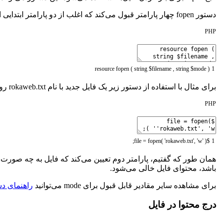
دستور fopen چهار پارامتر قبول می‌کند که اغلب از دو پارامتر ابتدایی استفاده می‌کنیم. پارامتر اول نام فایل و پارامتر دوم نوع باز شدن فایل را مشخص می‌کند:
PHP
resource
fopen
(
string
$filename
,
string
$mode
)
1
برای مثال با استفاده از دستور زیر یک فایل جدید با نام rokaweb.txt روی هاست ایجاد می‌شود:
PHP
;
=
fopen
(
'rokaweb.txt'
,
'w'
)
$file
1
باشد، محتوای فایل خالی می‌شود.
برای مشاهده سایر مقادیر قابل قبول برای mode می‌توانید
راهنمای دستور
درج محتوا در فایل