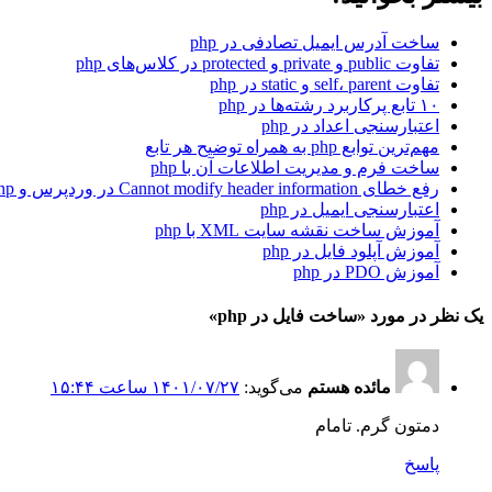
ساخت آدرس ایمیل تصادفی در php
تفاوت public و private و protected در کلاس‌های php
تفاوت self، parent و static در php
۱۰ تابع پرکاربرد رشته‌ها در php
اعتبارسنجی اعداد در php
مهم‌ترین توابع php به همراه توضیح هر تابع
ساخت فرم و مدیریت اطلاعات آن با php
رفع خطای Cannot modify header information در وردپرس و php
اعتبارسنجی ایمیل در php
آموزش ساخت نقشه سایت XML با php
آموزش آپلود فایل در php
آموزش PDO در php
یک نظر در مورد «
ساخت فایل در php
»
مائده هستم
می‌گوید:
۱۴۰۱/۰۷/۲۷ ساعت ۱۵:۴۴
دمتون گرم. تامام
پاسخ