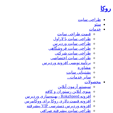
روکا
طراحی سایت
سئو
خدمات
قیمت طراحی سایت
طراحی سایت با لاراول
طراحی سایت وردپرس
طراحی سایت فروشگاهی
طراحی سایت شرکتی
طراحی سایت اختصاصی
برنامه نویسی افزونه وردپرس
مشاوره
پشتیبانی سایت
سایر خدمات...
محصولات
سیستم آزمون آنلاین
منوی آنلاین رستوران و کافه
افزونه RokaSpeed - بهینه‌سازی وردپرس
افزونه قیمت دلاری روکا برای ووکامرس
افزونه وردپرس دسترسی VIP پیشرفته
طراحی سایت پیشرفته صرافی