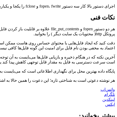
اجرای دستور بالا کار سه دستور fopen، fwrite و fclose را یکجا و یکباره به انجام می‌رساند.
نکات فنی
هر دو دستور fopen و file_put_contents علاوه بر قابلیت باز کردن فایل‌ها از روی هاست، بسته به شرایط
پروتکل http( محتویات یک سایت دیگر ) را بخوانید.
دقت کنید که ایجاد فایل‌هایی با محتوای حساس روی هاست ممکن است م
اعتماد به مخفی بودن نام فایل برای امنیت این گونه فایل‌ها کافی نیس
آخرین نکته که در هنگام ذخیره و بازیابی فایل‌ها می‌بایست به آن 
است سرعت دسترسی به فایل به مقدار قابل توجهی کاهش پیدا کند یا 
پایگاه داده بهترین محل برای نگهداری اطلاعاتی است که می‌بایست ب
هر نوشته دعوتی است به شناختی تازه؛ این دعوت را همین حالا به اشت
واتس‌اپ
تلگرام
لینکدین
ایکس
بیشتر بخوانید: