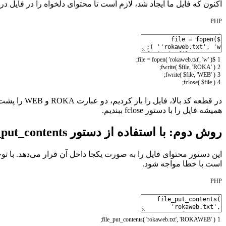
اکنون که فایل ما ایجاد شد، لازم است تا محتوای دلخواه را در فایل د
PHP
;
=
fopen
(
'rokaweb.txt'
,
'w'
)
$file
1
;
fwrite
(
$file
,
'ROKA'
)
2
;
fwrite
(
$file
,
'WEB'
)
3
;
fclose
(
$file
)
4
همیشه فایل را با دستور fclose ببندیم.
روش دوم: با استفاده از دستور file_put_contents
است با خطا مواجه شود.
PHP
;
file_put_contents
(
'rokaweb.txt'
,
'ROKAWEB'
)
1