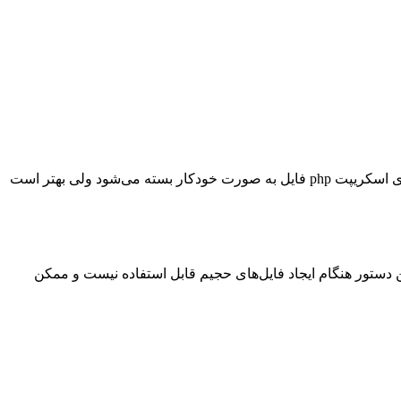
در قطعه کد بالا، فایل را باز کردیم، دو عبارت ROKA و WEB را پشت‌سرهم در آن ذخیره کردیم و سپس فایل را بستیم. هرچند با اتمام اجرای اسکریپت php فایل به صورت خودکار بسته می‌شود ولی بهتر است
جا داخل آن قرار می‌دهد. با توجه به محدودیت‌های حافظه در اجرای اسکریپت‌های php، استفاده از این دستور هنگام ایجاد فایل‌های حجیم قابل استفاده نیست و ممکن