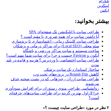
تلگرام
لینکدین
ایکس
بیشتر بخوانید:
طراحی سایت یا اپلیکیشن تک صفحه‌ای SPA
آیا داشتن سایت برای همه ضروری یا مفید است ؟
طراحی سایت کلینیک زیبایی - اعتمادسازی تا برندسازی
سئو محلی (Local SEO) برای مراکز درمانی و پزشکان
ساخت سیستم و سایت مراکز ورزشی و باشگاه
آیکون و Favicon چیست و چرا برای سایت شما مهم است؟
طراحی سایت اختصاصی یا وردپرس؟ هزینه و فایده در بلند
مدت
ساختار استاندارد یک سایت پزشکی
کاهش Round-Trip در پروژه‌های تحت وب
طراحی سایت ارزان - چیزهایی که در پشت صحنه حذف
می‌شوند
روانشناسی طراحی منوی رستوران برای افزایش سودآوری
چرا لاراول بهترین گزینه برای طراحی سایت‌های حرفه‌ای
است؟
۲ نظر در مورد «
طراحی سایت چیست ؟
»