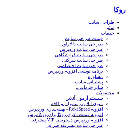
روکا
طراحی سایت
سئو
خدمات
قیمت طراحی سایت
طراحی سایت با لاراول
طراحی سایت وردپرس
طراحی سایت فروشگاهی
طراحی سایت شرکتی
طراحی سایت اختصاصی
برنامه نویسی افزونه وردپرس
مشاوره
پشتیبانی سایت
سایر خدمات...
محصولات
سیستم آزمون آنلاین
منوی آنلاین رستوران و کافه
افزونه RokaSpeed - بهینه‌سازی وردپرس
افزونه قیمت دلاری روکا برای ووکامرس
افزونه وردپرس دسترسی VIP پیشرفته
طراحی سایت پیشرفته صرافی