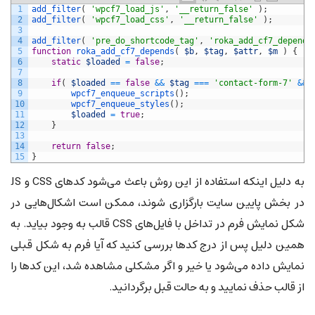
1
add_filter
(
'wpcf7_load_js'
,
'__return_false'
)
;
2
add_filter
(
'wpcf7_load_css'
,
'__return_false'
)
;
3
4
add_filter
(
'pre_do_shortcode_tag'
,
'roka_add_cf7_depends
5
function
roka_add_cf7_depends
(
$b
,
$tag
,
$attr
,
$m
)
{
6
static
$loaded
=
false
;
7
8
if
(
$loaded
==
false
&&
$tag
===
'contact-form-7'
&&
9
wpcf7_enqueue_scripts
(
)
;
10
wpcf7_enqueue_styles
(
)
;
11
$loaded
=
true
;
12
}
13
14
return
false
;
15
}
به دلیل اینکه استفاده از این روش باعث می‌شود کدهای CSS و JS
در بخش پایین سایت بارگزاری شوند، ممکن است اشکال‌هایی در
شکل نمایش فرم در تداخل با فایل‌های CSS قالب به وجود بیاید. به
همین دلیل پس از درج کدها بررسی کنید که آیا فرم به شکل قبلی
نمایش داده می‌شود یا خیر و اگر مشکلی مشاهده شد، این کدها را
از قالب حذف نمایید و به حالت قبل برگردانید.