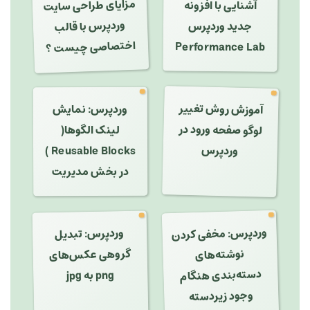
مزایای طراحی سایت
وردپرس با قالب
آشنایی با افزونه
جدید وردپرس
اختصاصی چیست ؟
Performance Lab
آموزش روش تغییر
وردپرس: نمایش
لوگو صفحه ورود در
لینک الگوها(
وردپرس
Reusable Blocks )
در بخش مدیریت
وردپرس: مخفی کردن
نوشته‌های
دسته‌بندی هنگام
وردپرس: تبدیل
گروهی عکس‌های
png به jpg
وجود زیردسته