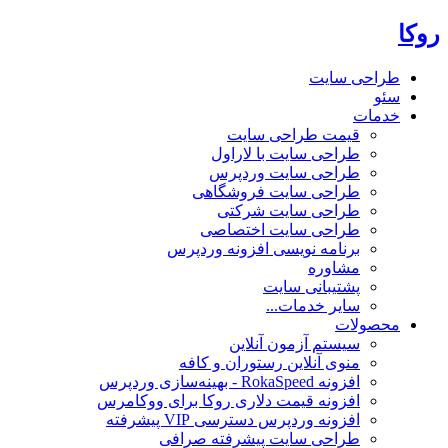
روکا
طراحی سایت
سئو
خدمات
قیمت طراحی سایت
طراحی سایت با لاراول
طراحی سایت وردپرس
طراحی سایت فروشگاهی
طراحی سایت شرکتی
طراحی سایت اختصاصی
برنامه نویسی افزونه وردپرس
مشاوره
پشتیبانی سایت
سایر خدمات...
محصولات
سیستم آزمون آنلاین
منوی آنلاین رستوران و کافه
افزونه RokaSpeed - بهینه‌سازی وردپرس
افزونه قیمت دلاری روکا برای ووکامرس
افزونه وردپرس دسترسی VIP پیشرفته
طراحی سایت پیشرفته صرافی