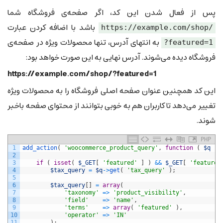
پس از فعال شدن این کد، اگر صفحه‌ی فروشگاه شما
باشد با اضافه کردن عبارت
https://example.com/shop/
به انتهای آدرس، تنها محصولات ویژه در صفحه‌ی
?featured=1
فروشگاه دیده می‌شوند. آدرس نهایی به این صورت خواهد بود:
https://example.com/shop/?featured=1
این کد همچنین عنوان صفحه اصلی فروشگاه را به محصولات ویژه
تغییر می‌دهد تا کاربران هم به خوبی بتوانند از محتوای صفحه باخبر
شوند.
PHP
1
add_action
(
'woocommerce_product_query'
,
function
(
$q
)
2
3
if
(
isset
(
$_GET
[
'featured'
]
)
&&
$_GET
[
'featured
4
$tax_query
=
$q
->
get
(
'tax_query'
)
;
5
6
$tax_query
[
]
=
array
(
7
'taxonomy'
=
>
'product_visibility'
,
8
'field'
=
>
'name'
,
9
'terms'
=
>
array
(
'featured'
)
,
10
'operator'
=
>
'IN'
11
)
;