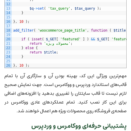
12
13
$q
->
set
(
'tax_query'
,
$tax_query
)
;
14
}
15
16
}
,
10
)
;
17
18
add_filter
(
'woocommerce_page_title'
,
function
(
$title
)
19
20
if
(
isset
(
$_GET
[
'featured'
]
)
&&
$_GET
[
'featured
;
'محصولات ویژه'
return
21
22
}
else
{
23
return
$title
;
24
}
25
26
}
,
10
)
;
مهم‌ترین ویژگی این کد، بهینه بودن آن و سازگاری آن با تمام
قالب‌های استاندارد وردپرس و ووکامرس است. جهت نمایش صحیح
لازم نیست تا قالب سایتتان را تغییری بدهید یا افزونه‌های اضافی
برای این کار نصب کنید. تمام عملکردهای عادی ووکامرس در
صفحه‌ی فروشگاه روی محصولات ویژه هم اعمال خواهند شد.
پشتیبانی حرفه‌ای ووکامرس و وردپرس