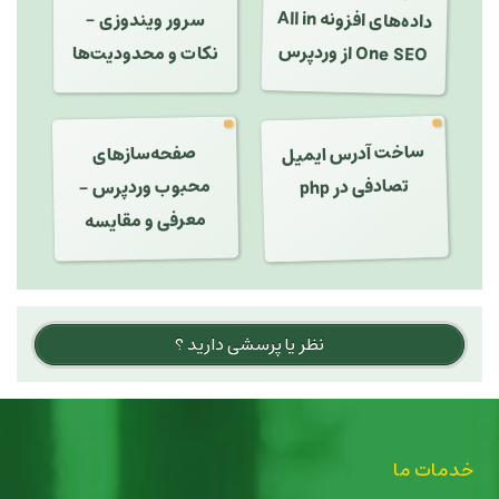
داده‌های افزونه All in
سرور ویندوزی -
نکات و محدودیت‌ها
One SEO از وردپرس
ساخت آدرس ایمیل
صفحه‌سازهای
محبوب وردپرس -
تصادفی در php
معرفی و مقایسه
نظر یا پرسشی دارید ؟
خدمات ما