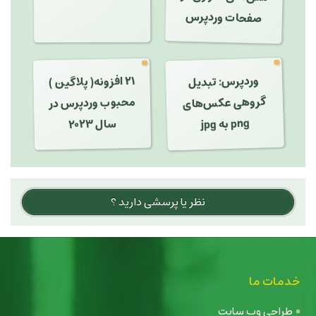
صفحات وردپرس
وردپرس: تبدیل
گروهی عکس‌های
۲۱ افزونه( پلاگین )
محبوب وردپرس در
png به jpg
سال ۲۰۲۳
نظر یا پرسشی دارید ؟
خدمات ما
طراحی وب سایت