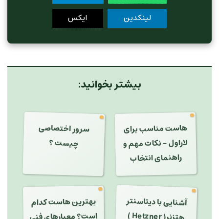
لینکدین
ایکس
بیشتر بخوانید:
سرور اختصاصی
هاست مناسب برای
لاراول - نکات مهم و
چیست ؟
راهنمای انتخاب
آشنایی با دیتاسنتر
بهترین هاست کدام
Hetzner )
است؟ معیارهای فنی
هتزنر(