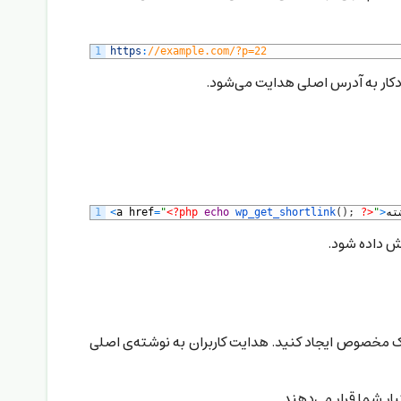
1
https
:
//example.com/?p=22
ودکار به آدرس اصلی هدایت می‌شود.
ته
>
"
?>
;
)
(
wp_get_shortlink
echo
<?php
"
=
href
a
<
1
یش داده شود.
نک مخصوص ایجاد کنید. هدایت کاربران به نوشته‌ی اصلی
ار شما قرار می‌دهند.