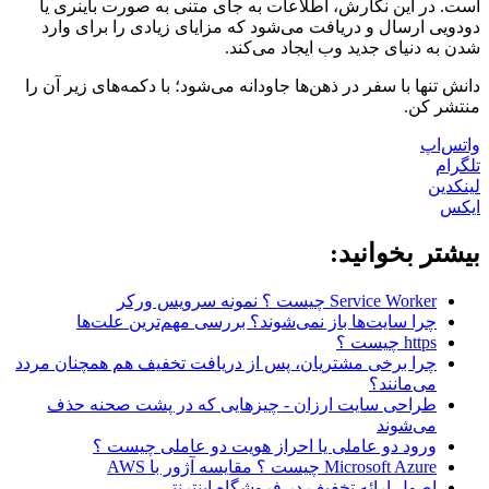
است. در این نگارش، اطلاعات به جای متنی به صورت باینری یا
دودویی ارسال و دریافت می‌شود که مزایای زیادی را برای وارد
شدن به دنیای جدید وب ایجاد می‌کند.
دانش تنها با سفر در ذهن‌ها جاودانه می‌شود؛ با دکمه‌های زیر آن را
منتشر کن.
واتس‌اپ
تلگرام
لینکدین
ایکس
بیشتر بخوانید:
Service Worker چیست ؟ نمونه سرویس ورکر
چرا سایت‌ها باز نمی‌شوند؟ بررسی مهم‌ترین علت‌ها
https چیست ؟
چرا برخی مشتریان، پس از دریافت تخفیف هم همچنان مردد
می‌مانند؟
طراحی سایت ارزان - چیزهایی که در پشت صحنه حذف
می‌شوند
ورود دو عاملی یا احراز هویت دو عاملی چیست ؟
Microsoft Azure چیست ؟ مقایسه آژور با AWS
اصول ارائه تخفیف در فروشگاه اینترنتی