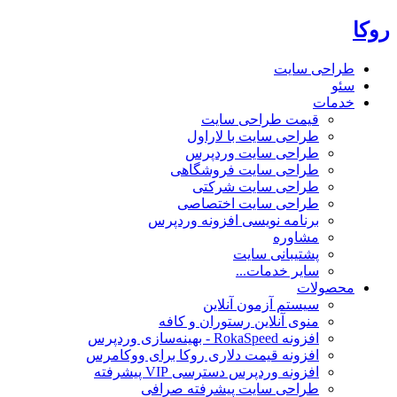
روکا
طراحی سایت
سئو
خدمات
قیمت طراحی سایت
طراحی سایت با لاراول
طراحی سایت وردپرس
طراحی سایت فروشگاهی
طراحی سایت شرکتی
طراحی سایت اختصاصی
برنامه نویسی افزونه وردپرس
مشاوره
پشتیبانی سایت
سایر خدمات...
محصولات
سیستم آزمون آنلاین
منوی آنلاین رستوران و کافه
افزونه RokaSpeed - بهینه‌سازی وردپرس
افزونه قیمت دلاری روکا برای ووکامرس
افزونه وردپرس دسترسی VIP پیشرفته
طراحی سایت پیشرفته صرافی