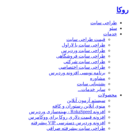
روکا
طراحی سایت
سئو
خدمات
قیمت طراحی سایت
طراحی سایت با لاراول
طراحی سایت وردپرس
طراحی سایت فروشگاهی
طراحی سایت شرکتی
طراحی سایت اختصاصی
برنامه نویسی افزونه وردپرس
مشاوره
پشتیبانی سایت
سایر خدمات...
محصولات
سیستم آزمون آنلاین
منوی آنلاین رستوران و کافه
افزونه RokaSpeed - بهینه‌سازی وردپرس
افزونه قیمت دلاری روکا برای ووکامرس
افزونه وردپرس دسترسی VIP پیشرفته
طراحی سایت پیشرفته صرافی