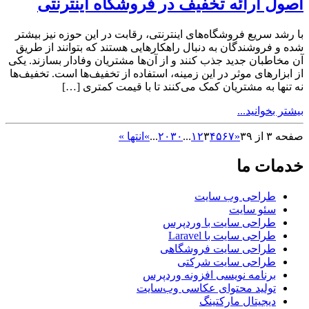
اصول ارائه تخفیف در فروشگاه اینترنتی
با رشد سریع فروشگاه‌های اینترنتی، رقابت در این حوزه نیز بیشتر
شده و فروشندگان به دنبال راهکارهایی هستند که بتوانند از طریق
آن مخاطبان جدید جذب کنند و از آن‌ها مشتریان وفادار بسازند. یکی
از ابزارهای موثر در این زمینه، استفاده از تخفیف‌ها است. تخفیف‌ها
نه تنها به مشتریان کمک می‌کنند تا با قیمت کمتری […]
بیشتر بخوانید...
صفحه ۳ از ۳۹
«
۷
۶
۵
۴
۳
۲
۱
...
۳۰
۲۰
...
»
انتها »
خدمات ما
طراحی وب سایت
سئو سایت
طراحی سایت با وردپرس
طراحی سایت با Laravel
طراحی سایت فروشگاهی
طراحی سایت شرکتی
برنامه نویسی افزونه وردپرس
تولید محتوای عکاسی وب‌سایت
دیجیتال مارکتینگ