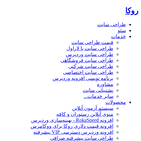
روکا
طراحی سایت
سئو
خدمات
قیمت طراحی سایت
طراحی سایت با لاراول
طراحی سایت وردپرس
طراحی سایت فروشگاهی
طراحی سایت شرکتی
طراحی سایت اختصاصی
برنامه نویسی افزونه وردپرس
مشاوره
پشتیبانی سایت
سایر خدمات...
محصولات
سیستم آزمون آنلاین
منوی آنلاین رستوران و کافه
افزونه RokaSpeed - بهینه‌سازی وردپرس
افزونه قیمت دلاری روکا برای ووکامرس
افزونه وردپرس دسترسی VIP پیشرفته
طراحی سایت پیشرفته صرافی