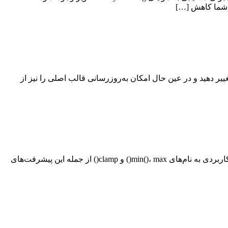
 را تغییر دهید و در عین حال امکان به‌روزرسانی قالب اصلی را نیز از
CSS همیشه در حال تکامل بوده و ویژگی‌های جدیدی را به خود اضافه می‌کند تا کار طراحان و توسعه‌دهندگان را آسان‌تر کند. سه تابع بسیار کاربردی به نام‌های min()، max() و clamp() از جمله این پیشرفت‌های