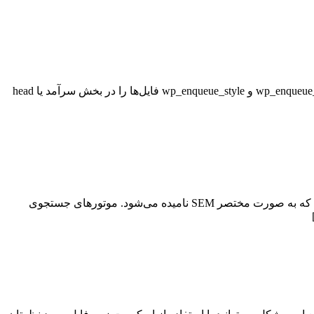
وردپرس روش داخلی و مستقیمی برای درج اسکریپت‌ها و استایل‌ها به طور مستقیم در فوتر سایت ارائه نمی‌دهد. به طور پیش‌فرض، wp_enqueue_script و wp_enqueue_style فایل‌ها را در بخش سرآمد یا head
یکی از مهم‌ترین روش‌های بازاریابی اینترنتی یا دیجیتال مارکتینگ، بازاریابی با استفاده از موتورهای جستجو یا Search Engine Marketing است که به صورت مختصر SEM نامیده می‌شود. موتورهای جستجوی