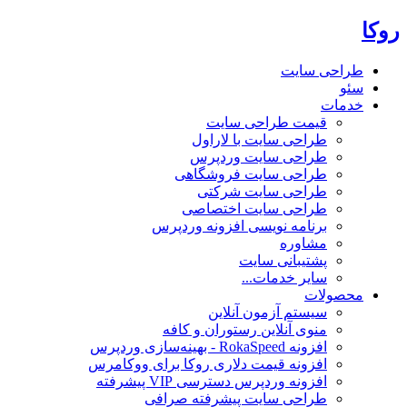
روکا
طراحی سایت
سئو
خدمات
قیمت طراحی سایت
طراحی سایت با لاراول
طراحی سایت وردپرس
طراحی سایت فروشگاهی
طراحی سایت شرکتی
طراحی سایت اختصاصی
برنامه نویسی افزونه وردپرس
مشاوره
پشتیبانی سایت
سایر خدمات...
محصولات
سیستم آزمون آنلاین
منوی آنلاین رستوران و کافه
افزونه RokaSpeed - بهینه‌سازی وردپرس
افزونه قیمت دلاری روکا برای ووکامرس
افزونه وردپرس دسترسی VIP پیشرفته
طراحی سایت پیشرفته صرافی