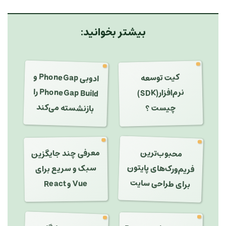
بیشتر بخوانید:
و
PhoneGap Build
کیت توسعه
ادوبی
PhoneGap
را
نرم‌افزار(SDK)
بازنشسته می‌کند
چیست ؟
محبوب‌ترین
معرفی چند جایگزین
فریم‌ورک‌های پایتون
سبک و سریع برای
برای طراحی سایت
Vue و React