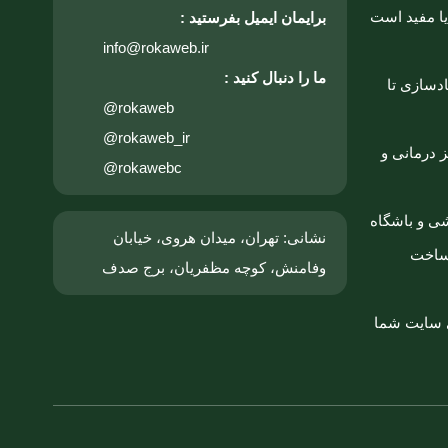
ا مفید است
برایمان ایمیل بفرستید :
info@rokaweb.ir
ما را دنبال کنید :
دسازی تا
@rokaweb
@rokaweb_ir
برای مراکز درمانی و
@rokawebc
ی و باشگاه
نشانی: تهران، میدان هروی، خیابان
ساخت
وفامنش، کوچه مظفریان، برج صدف
ا برای سایت شما