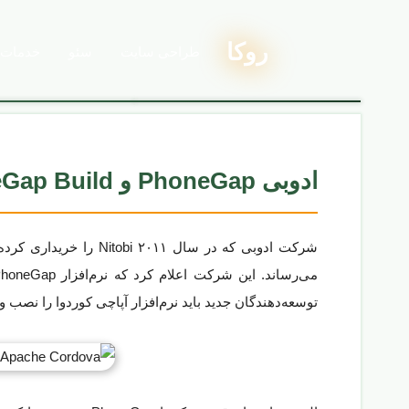
روکا
خدمات
طراحی سایت
سئو
ادوبی PhoneGap و PhoneGap Build را بازنشسته می‌کند
شرکت ادوبی که در سال ۲۰۱۱ Nitobi را خریداری کرده بود و آن را با نام جدید PhoneGap توسعه می‌داد، اکنون
می‌رساند. این شرکت اعلام کرد که نرم‌افزار PhoneGap به صورت متن‌باز و با نام جدید
توسعه‌دهندگان جدید باید نرم‌افزار آپاچی کوردوا را نصب و 