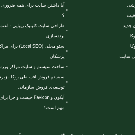
زشی
آیا داشتن سایت برای همه ضروری ی
قیت
؟
 جدید
طراحی سایت کلینیک زیبایی - اعتما
کا
برندسازی
ا
سئو محلی (Local SEO) 
ی سایت
پزشکان
ساخت سیستم و سایت مراکز ورزش
سیستم فروش اقساطی روکا - زیر
توسعه‌ی فروش سازمانی
آیکون و Favicon چیست و چر
مهم است؟