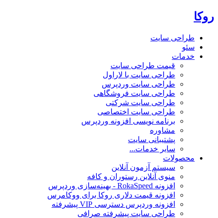
روکا
طراحی سایت
سئو
خدمات
قیمت طراحی سایت
طراحی سایت با لاراول
طراحی سایت وردپرس
طراحی سایت فروشگاهی
طراحی سایت شرکتی
طراحی سایت اختصاصی
برنامه نویسی افزونه وردپرس
مشاوره
پشتیبانی سایت
سایر خدمات...
محصولات
سیستم آزمون آنلاین
منوی آنلاین رستوران و کافه
افزونه RokaSpeed - بهینه‌سازی وردپرس
افزونه قیمت دلاری روکا برای ووکامرس
افزونه وردپرس دسترسی VIP پیشرفته
طراحی سایت پیشرفته صرافی