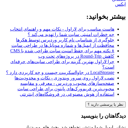
ایکس
بیشتر بخوانید:
هاست مناسب برای لاراول - نکات مهم و راهنمای انتخاب
چه خطرات امنیتی سایت شما را تهدید می‌کند ؟
جلوگیری از شناسایی نام کاربر وردپرس توسط هکرها
محافظت از ایمیل‌ها و شماره موبایل‌ها در طراحی سایت
۸ نکته مهم برای حفظ امنیت سایت طراحی شده با CMS
کاهش Round-Trip در پروژه‌های تحت وب
چرا لاراول بهترین گزینه برای طراحی سایت‌های حرفه‌ای
است؟
LocalStorage در جاوااسکریپت چیست و چه کاربردی دارد ؟
نصب لاراول روی سرور ویندوزی - نکات و محدودیت‌ها
صفحه‌سازهای محبوب وردپرس - معرفی و مقایسه
محبوب‌ترین فریم‌ورک‌های پایتون برای طراحی سایت
استفاده از هوش مصنوعی در فروشگاه‌های اینترنتی
نظر یا پرسشی دارید ؟
دیدگاهتان را بنویسید
نشانی ایمیل شما منتشر نخواهد شد.
بخش‌های موردنیاز