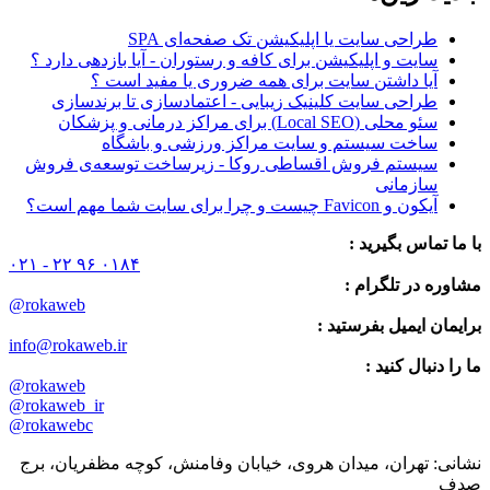
طراحی سایت یا اپلیکیشن تک صفحه‌ای SPA
سایت و اپلیکیشن برای کافه و رستوران - آیا بازدهی دارد ؟
آیا داشتن سایت برای همه ضروری یا مفید است ؟
طراحی سایت کلینیک زیبایی - اعتمادسازی تا برندسازی
سئو محلی (Local SEO) برای مراکز درمانی و پزشکان
ساخت سیستم و سایت مراکز ورزشی و باشگاه
سیستم فروش اقساطی روکا - زیرساخت توسعه‌ی فروش
سازمانی
آیکون و Favicon چیست و چرا برای سایت شما مهم است؟
با ما تماس بگیرید :
۰۲۱ - ۲۲ ۹۶ ۰۱۸۴
مشاوره در تلگرام :
@rokaweb
برایمان ایمیل بفرستید :
info@rokaweb.ir
ما را دنبال کنید :
@rokaweb
@rokaweb_ir
@rokawebc
نشانی: تهران، میدان هروی، خیابان وفامنش، کوچه مظفریان، برج
صدف