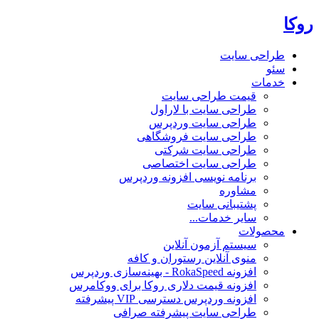
روکا
طراحی سایت
سئو
خدمات
قیمت طراحی سایت
طراحی سایت با لاراول
طراحی سایت وردپرس
طراحی سایت فروشگاهی
طراحی سایت شرکتی
طراحی سایت اختصاصی
برنامه نویسی افزونه وردپرس
مشاوره
پشتیبانی سایت
سایر خدمات...
محصولات
سیستم آزمون آنلاین
منوی آنلاین رستوران و کافه
افزونه RokaSpeed - بهینه‌سازی وردپرس
افزونه قیمت دلاری روکا برای ووکامرس
افزونه وردپرس دسترسی VIP پیشرفته
طراحی سایت پیشرفته صرافی