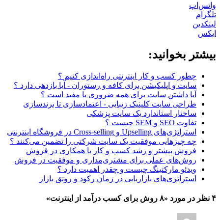
واتس‌اپ
تلگرام
لینکدین
ایکس
بیشتر بخوانید:
چطور کسب و کار اینترنتی راه‌اندازی کنیم ؟
سایت و اپلیکیشن برای کافه و رستوران - آیا بازدهی دارد ؟
آیا داشتن سایت برای همه ضروری یا مفید است ؟
طراحی سایت کلینیک زیبایی - اعتمادسازی تا برندسازی
ساختار استاندارد یک سایت پزشکی
تفاوت SEO و SEM چیست ؟
استراتژی‌های Upselling و Cross-selling در فروشگاه اینترنتی
چه چیزهایی موفقیت یک سایت شرکتی را تضمین می‌کنند ؟
فروش بیشتر و رشد کسب و کار با همکاری در فروش
روش‌های عملی برای مشتری‌مداری و موفقیت در فروش
ویدئو مارکتینگ چیست و چقدر اهمیت دارد ؟
استراتژی‌های بازاریابی در زمان رکود و رونق بازار
۴ نظر در مورد «
۸ روش برای کسب درآمد از اینترنت
»