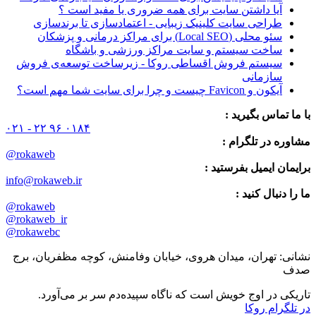
آیا داشتن سایت برای همه ضروری یا مفید است ؟
طراحی سایت کلینیک زیبایی - اعتمادسازی تا برندسازی
سئو محلی (Local SEO) برای مراکز درمانی و پزشکان
ساخت سیستم و سایت مراکز ورزشی و باشگاه
سیستم فروش اقساطی روکا - زیرساخت توسعه‌ی فروش
سازمانی
آیکون و Favicon چیست و چرا برای سایت شما مهم است؟
با ما تماس بگیرید :
۰۲۱ - ۲۲ ۹۶ ۰۱۸۴
مشاوره در تلگرام :
@rokaweb
برایمان ایمیل بفرستید :
info@rokaweb.ir
ما را دنبال کنید :
@rokaweb
@rokaweb_ir
@rokawebc
نشانی: تهران، میدان هروی، خیابان وفامنش، کوچه مظفریان، برج
صدف
تاریکی در اوج خویش است که ناگاه سپیده‌دم سر بر می‌آورد.
در تلگرام روکا