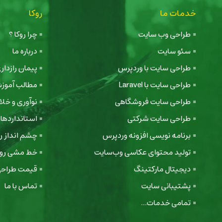
خدمات ما
روکا
طراحی وب سایت
چرا روکا ؟
سئو سایت
درباره ما
طراحی سایت با وردپرس
پیمان رازدا
طراحی سایت با Laravel
مطالب آموز
طراحی سایت فروشگاهی
نوآوری و خل
طراحی سایت شرکتی
استانداردها
برنامه نویسی افزونه وردپرس
چشم انداز رو
تولید محتوای عکاسی وب‌سایت
خط مشی روک
دیجیتال مارکتینگ
قیمت طراحی
پشتیبانی سایت
تماس با ما
تمامی خدمات...