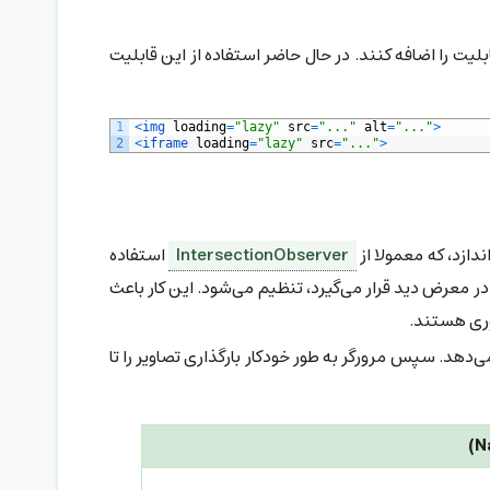
لیت را اضافه کنند. در حال حاضر استفاده از این قابلیت
1
<
img 
loading
=
"lazy"
src
=
"..."
alt
=
"..."
>
2
<
iframe 
loading
=
"lazy"
src
=
"..."
>
ندازد، که معمولا از
IntersectionObserver
استفاده
آنها به صورت پویا زمانی که تصویر نزدیک یا در معرض دید قرار می‌گیرد، تنظیم می‌شود. این کار باعث
وری هستند.
ه‌تر برای دستیابی به نتایج مشابه ارائه می‌دهد. سپس مرورگر به طور خودکار بارگذاری تصاویر را تا