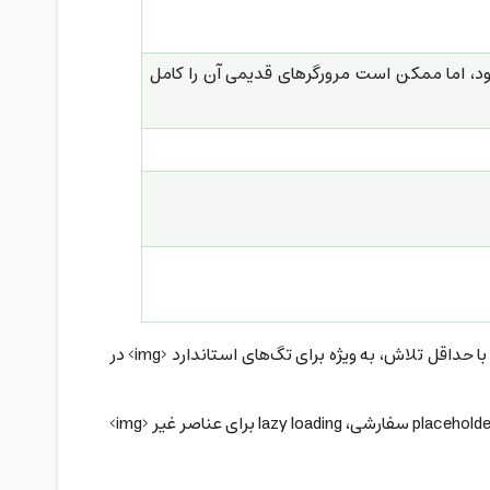
د، اما ممکن است مرورگرهای قدیمی آن را کامل
از lazy loading مرورگر زمانی استفاده کنید که می‌خواهید ساده‌ترین و کارآمدترین روش را برای به تعویق انداختن بارگذاری تصویر با حداقل تلاش، به ویژه برای تگ‌های استاندارد <img> در
از lazy loading جاوا اسکریپت زمانی استفاده کنید که به کنترل بیشتری بر رفتار بارگذاری نیاز دارید، مانند thresholds پیشرفته، placeholders سفارشی، lazy loading برای عناصر غیر <img>