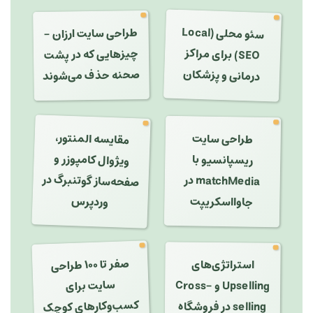
سئو محلی (Local
طراحی سایت ارزان -
SEO) برای مراکز
چیزهایی که در پشت
درمانی و پزشکان
صحنه حذف می‌شوند
مقایسه المنتور،
طراحی سایت
ویژوال کامپوزر و
ریسپانسیو با
صفحه‌ساز گوتنبرگ در
matchMedia در
وردپرس
جاوااسکریپت
استراتژی‌های
صفر تا ۱۰۰ طراحی
سایت برای
Upselling و Cross-
کسب‌وکارهای کوچک
selling در فروشگاه