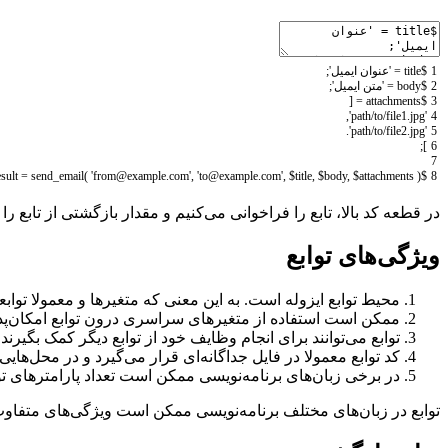
1
$title
=
'عنوان ایمیل'
;
2
$body
=
'متن ایمیل'
;
[
=
$attachments
3
,
'path/to/file1.jpg'
4
.
'path/to/file2.jpg'
5
;
]
6
7
=
send_email
(
'from@example.com'
,
'to@example.com'
,
$title
,
$body
,
$attachments
)
$result
8
در قطعه کد بالا، تابع را فراخوانی می‌کنیم و مقدار بازگشتی از تابع را که نشان می
ویژگی‌های توابع
محیط توابع ایزوله است. به این معنی که متغیرها و معمولا توا
ممکن است استفاده از متغیرهای سراسری درون توابع امکان‌پذیر
توابع می‌توانند برای انجام وظایف خود از توابع دیگر کمک بگیرند 
کد توابع معمولا در فایل جداگانه‌ای قرار می‌گیرد و در محل‌هایی
در برخی زبان‌های برنامه‌نویسی ممکن است تعداد پارامترهای توابع نامحدود یا نامشخص باشد.
توابع در زبان‌های مختلف برنامه‌نویسی ممکن است ویژگی‌های متفاوت 