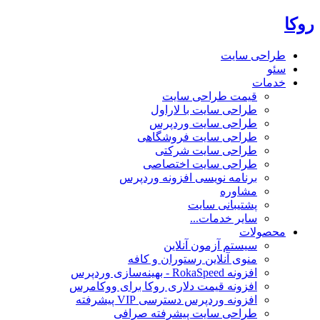
روکا
طراحی سایت
سئو
خدمات
قیمت طراحی سایت
طراحی سایت با لاراول
طراحی سایت وردپرس
طراحی سایت فروشگاهی
طراحی سایت شرکتی
طراحی سایت اختصاصی
برنامه نویسی افزونه وردپرس
مشاوره
پشتیبانی سایت
سایر خدمات...
محصولات
سیستم آزمون آنلاین
منوی آنلاین رستوران و کافه
افزونه RokaSpeed - بهینه‌سازی وردپرس
افزونه قیمت دلاری روکا برای ووکامرس
افزونه وردپرس دسترسی VIP پیشرفته
طراحی سایت پیشرفته صرافی