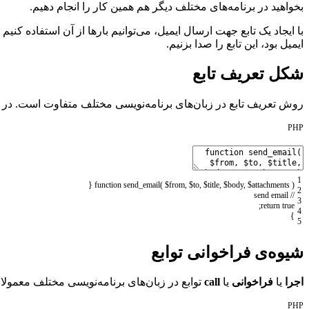
بخواهید در برنامه‌های مختلف دیگر هم همین کار را انجام دهیم.
ایمیل بود، این تابع را صدا بزنیم.
شکل تعریف تابع
روش تعریف تابع در زبان‌های برنامه‌نویسی مختلف متفاوت است. در زبان برنامه‌نویسی php برای تعریف یک تا
PHP
1
{
function
send_email
(
$from
,
$to
,
$title
,
$body
,
$attachments
)
2
// send email
3
;
return
true
4
}
5
شیوه‌ی فراخوانی توابع
اجرا
یا
فراخوانی
یا
call
توابع در زبان‌های برنامه‌نویسی مختلف معمولا
PHP