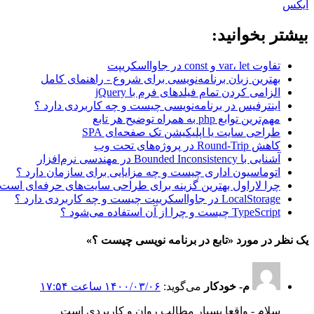
ایکس
بیشتر بخوانید:
تفاوت var، let و const در جاوااسکریپت
بهترین زبان برنامه‌نویسی برای شروع - راهنمای کامل
الزامی کردن تمام فیلدهای فرم با jQuery
اینترفیس در برنامه‌نویسی چیست و چه کاربردی دارد ؟
مهم‌ترین توابع php به همراه توضیح هر تابع
طراحی سایت یا اپلیکیشن تک صفحه‌ای SPA
کاهش Round-Trip در پروژه‌های تحت وب
آشنایی با Bounded Inconsistency در مهندسی نرم‌افزار
اتوماسیون اداری چیست و چه مزایایی برای سازمان دارد ؟
چرا لاراول بهترین گزینه برای طراحی سایت‌های حرفه‌ای است
LocalStorage در جاوااسکریپت چیست و چه کاربردی دارد ؟
TypeScript چیست و چرا از آن استفاده می‌شود ؟
یک نظر در مورد «
تابع در برنامه نویسی چیست ؟
»
م- خودکار
می‌گوید:
۱۴۰۰/۰۳/۰۶ ساعت ۱۷:۵۴
سلام - واقعا بسیار مطالب روان و کاربردی است