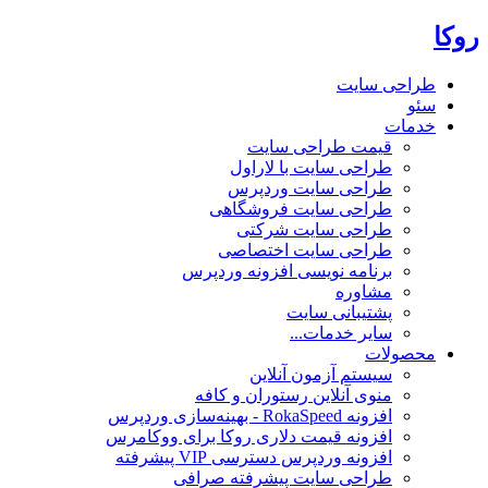
روکا
طراحی سایت
سئو
خدمات
قیمت طراحی سایت
طراحی سایت با لاراول
طراحی سایت وردپرس
طراحی سایت فروشگاهی
طراحی سایت شرکتی
طراحی سایت اختصاصی
برنامه نویسی افزونه وردپرس
مشاوره
پشتیبانی سایت
سایر خدمات...
محصولات
سیستم آزمون آنلاین
منوی آنلاین رستوران و کافه
افزونه RokaSpeed - بهینه‌سازی وردپرس
افزونه قیمت دلاری روکا برای ووکامرس
افزونه وردپرس دسترسی VIP پیشرفته
طراحی سایت پیشرفته صرافی