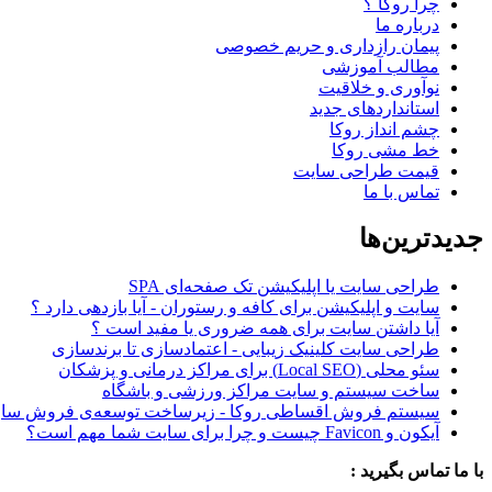
چرا روکا ؟
درباره ما
پیمان رازداری و حریم خصوصی
مطالب آموزشی
نوآوری و خلاقیت
استانداردهای جدید
چشم انداز روکا
خط مشی روکا
قیمت طراحی سایت
تماس با ما
جدیدترین‌ها
طراحی سایت یا اپلیکیشن تک صفحه‌ای SPA
سایت و اپلیکیشن برای کافه و رستوران - آیا بازدهی دارد ؟
آیا داشتن سایت برای همه ضروری یا مفید است ؟
طراحی سایت کلینیک زیبایی - اعتمادسازی تا برندسازی
سئو محلی (Local SEO) برای مراکز درمانی و پزشکان
ساخت سیستم و سایت مراکز ورزشی و باشگاه
سیستم فروش اقساطی روکا - زیرساخت توسعه‌ی فروش ساز
آیکون و Favicon چیست و چرا برای سایت شما مهم است؟
با ما تماس بگیرید :