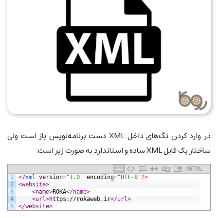
در وارد کردن تگ‌های داخل XML دست برنامه‌نویس باز است ولی
ساختار یک فایل XML ساده و استاندارد به صورت زیر است:
XHTML
1
<?
xml 
version
=
"1.0"
encoding
=
"UTF-8"
?>
2
<website>
3
<name>
ROKA
</name>
4
<url>
https://rokaweb.ir
</url>
5
</website>