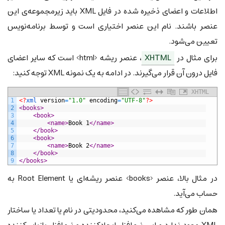
اطلاعات و اعضای ذخیره شده در فایل XML باید زیرمجموعه‌ی این
عنصر باشند. نام این عنصر اختیاری است و توسط برنامه‌نویس
تعیین می‌شود.
برای مثال در
XHTML
، عنصر ریشه <html> است که سایر اعضای
فایل درون آن قرار می‌گیرند. در ادامه به یک نمونه XML توجه کنید:
XHTML
1
<?
xml 
version
=
"1.0"
encoding
=
"UTF-8"
?>
2
<books>
3
<book>
4
<name>
Book 1
</name>
5
</book>
6
<book>
7
<name>
Book 2
</name>
8
</book>
9
</books>
در مثال بالا، عنصر <books> عنصر ریشه‌ای یا Root Element به
حساب می‌آید.
همان طور که مشاهده می‌کنید، محدودیتی در نام یا تعداد یا ساختار