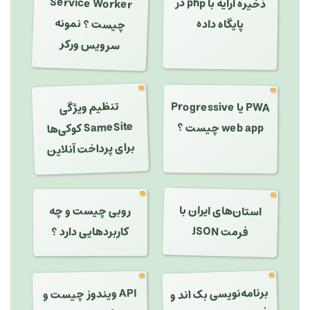
Service Worker
ذخیره آرایه با php در
چیست ؟ نمونه
پایگاه داده
سرویس ورکر
تنظیم ویژگی
PWA یا Progressive
SameSite
web app چیست ؟
کوکی‌ها
برای پرداخت آنلاین
استان‌های ایران با
روبی چیست و چه
کاربردهایی دارد ؟
فرمت JSON
برنامه‌نویسی بک اند و
فرانت اند چه هستند
API ویندوز چیست و