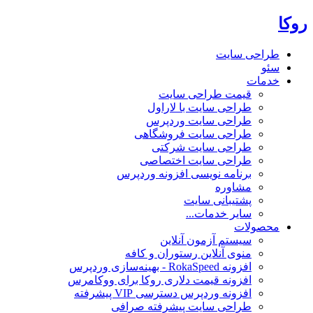
روکا
طراحی سایت
سئو
خدمات
قیمت طراحی سایت
طراحی سایت با لاراول
طراحی سایت وردپرس
طراحی سایت فروشگاهی
طراحی سایت شرکتی
طراحی سایت اختصاصی
برنامه نویسی افزونه وردپرس
مشاوره
پشتیبانی سایت
سایر خدمات...
محصولات
سیستم آزمون آنلاین
منوی آنلاین رستوران و کافه
افزونه RokaSpeed - بهینه‌سازی وردپرس
افزونه قیمت دلاری روکا برای ووکامرس
افزونه وردپرس دسترسی VIP پیشرفته
طراحی سایت پیشرفته صرافی